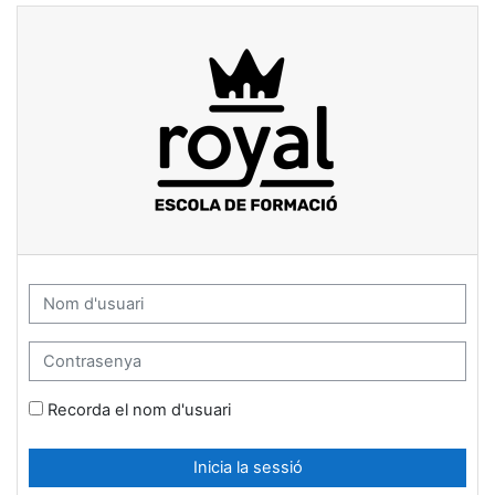
Ves al contingut principal
Campus virtual de Royal Escola de
Nom d'usuari
Contrasenya
Recorda el nom d'usuari
Inicia la sessió